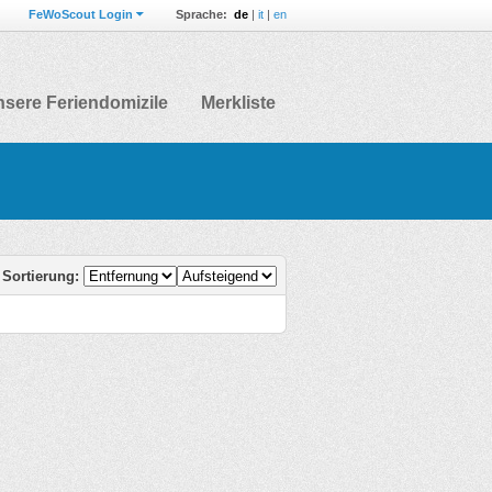
FeWoScout Login
Sprache:
de
|
it
|
en
sere Feriendomizile
Merkliste
Sortierung: