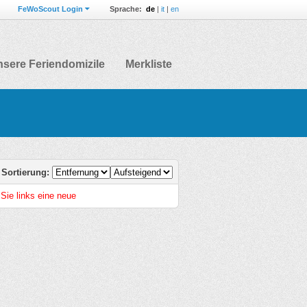
FeWoScout Login
Sprache:
de
|
it
|
en
sere Feriendomizile
Merkliste
Sortierung:
 Sie links eine neue