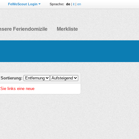
FeWoScout Login
Sprache:
de
|
it
|
en
sere Feriendomizile
Merkliste
Sortierung:
 Sie links eine neue