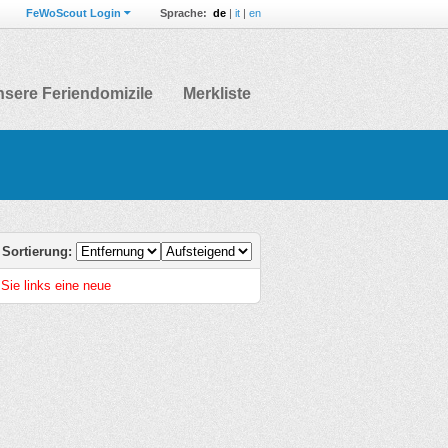
FeWoScout Login
Sprache:
de
|
it
|
en
sere Feriendomizile
Merkliste
Sortierung:
 Sie links eine neue