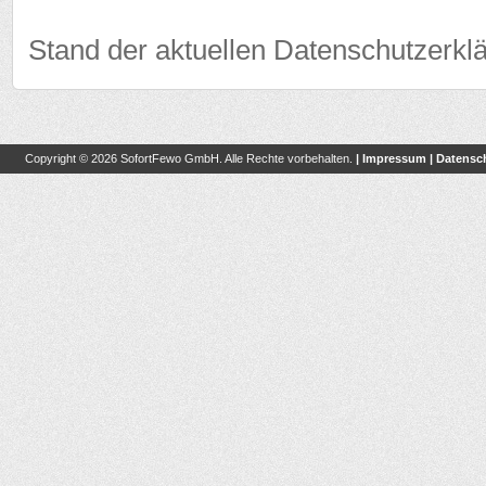
Stand der aktuellen Datenschutzerklä
Copyright © 2026 SofortFewo GmbH. Alle Rechte vorbehalten.
|
Impressum
|
Datensc