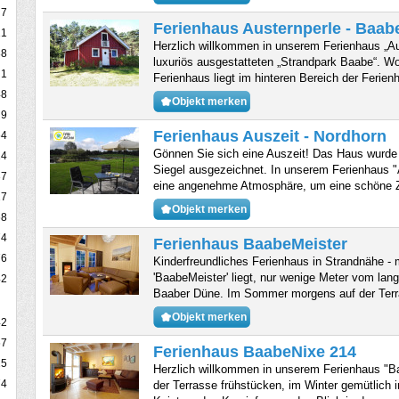
7
Ferienhaus Austernperle - Baab
21
Herzlich willkommen in unserem Ferienhaus „Aus
88
luxuriös ausgestatteten „Strandpark Baabe“. 
1
Ferienhaus liegt im hinteren Bereich der Feri
48
Objekt merken
9
Ferienhaus Auszeit - Nordhorn
64
Gönnen Sie sich eine Auszeit! Das Haus wurde
14
Siegel ausgezeichnet. In unserem Ferienhaus "
37
eine angenehme Atmosphäre, um eine schöne Z
27
Objekt merken
68
74
Ferienhaus BaabeMeister
76
Kinderfreundliches Ferienhaus in Strandnähe -
'BaabeMeister' liegt, nur wenige Meter vom lan
42
Baaber Düne. Im Sommer morgens auf der Terr
Objekt merken
42
67
Ferienhaus BaabeNixe 214
25
Herzlich willkommen in unserem Ferienhaus "
74
der Terrasse frühstücken, im Winter gemütlich i