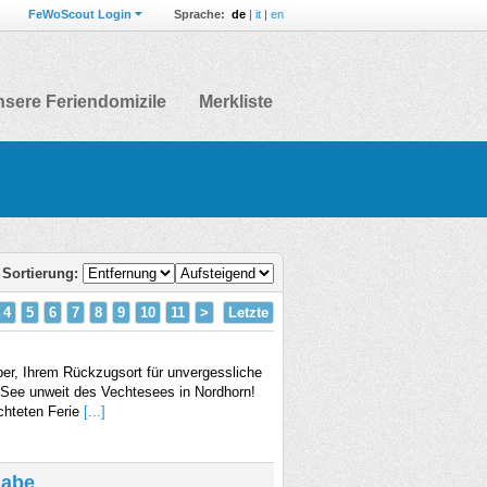
FeWoScout Login
Sprache:
de
|
it
|
en
sere Feriendomizile
Merkliste
Sortierung:
4
5
6
7
8
9
10
11
>
Letzte
r, Ihrem Rückzugsort für unvergessliche
n See unweit des Vechtesees in Nordhorn!
ichteten Ferie
[...]
aabe