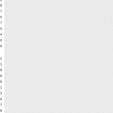
18
87
25
57
55
4
80
20
92
91
69
76
28
71
93
04
27
56