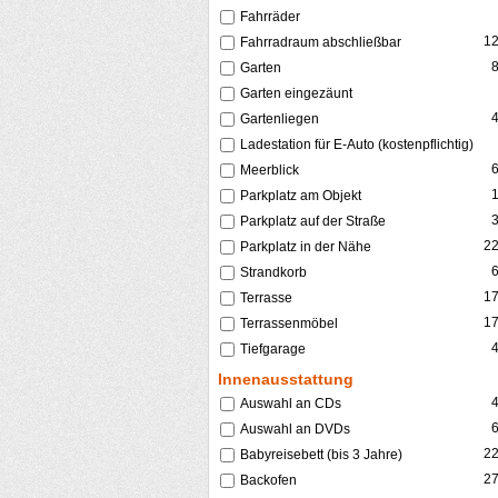
Fahrräder
1
Fahrradraum abschließbar
Garten
Garten eingezäunt
Gartenliegen
Ladestation für E-Auto (kostenpflichtig)
Meerblick
Parkplatz am Objekt
Parkplatz auf der Straße
2
Parkplatz in der Nähe
Strandkorb
1
Terrasse
1
Terrassenmöbel
Tiefgarage
Innenausstattung
Auswahl an CDs
Auswahl an DVDs
2
Babyreisebett (bis 3 Jahre)
2
Backofen