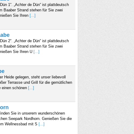
ün 1“. „Achter de Dün“ ist plattdeutsch
em Baaber Strand stehen für Sie zwei
enießen Sie Ihren
[...]
aabe
ün 2“. „Achter de Dün“ ist plattdeutsch
em Baaber Strand stehen für Sie zwei
enießen Sie Ihren U
[...]
be
 Heide gelegen, steht unser liebevoll
ßer Terrasse und Grill für die gemütlichen
e einen schönen
[...]
horn
 finden Sie in unserem wunderschönen
schen Seepark Nordhorn. Genießen Sie die
erem Wellnessbad mit S
[...]