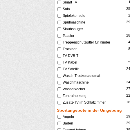
Smart TV
2
Sofa
Spielekonsole
2
Spülmaschine
Staubsauger
2
Toaster
Treppenschutzgitter für Kinder
Trockner
TV DVB-T
TV Kabel
2
TV Satellit
Wasch-Trockenautomat
2
Waschmaschine
2
Wasserkocher
2
Zentralheizung
1
Zusatz-TV im Schlafzimmer
Sportangebote in der Umgebung
2
Angeln
2
Baden
2