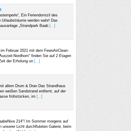
e
ternperle“, Ein Feriendomizil des
Wo Urlaubsträume werden wahr! Das
enhausanlage „Strandpark Baab
[...]
 im Februar 2021 mit dem FewoAirClean-
Auszeit-Nordhorn" finden Sie auf 2 Etagen
eit der Erholung un
[...]
 mit allem Drum & Dran Das Strandhaus
gen weißen Sandstrand entfernt, auf der
asse frühstücken, im
[...]
BaabeNixe 214"! Im Sommer morgens auf
n unserer Licht durchfluteten Galerie, beim