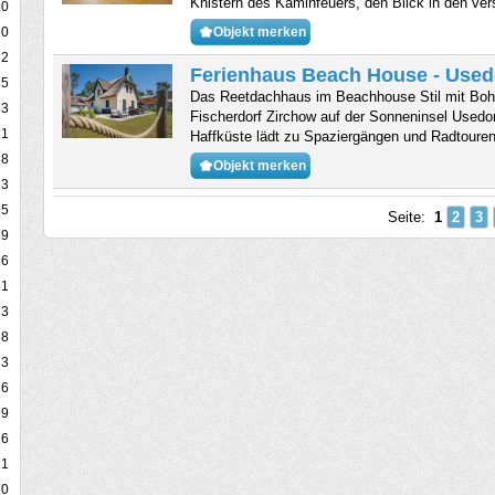
Knistern des Kaminfeuers, den Blick in den ve
10
Objekt merken
80
52
Ferienhaus Beach House - Use
5
Das Reetdachhaus im Beachhouse Stil mit Boho
63
Fischerdorf Zirchow auf der Sonneninsel Usedom
71
Haffküste lädt zu Spaziergängen und Radtouren
88
Objekt merken
93
95
Seite:
1
2
3
59
36
51
23
68
3
26
99
26
1
70