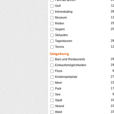
Fahrrad fahren
1
Golf
2
Inlineskating
1
Museum
2
Reiten
2
Segeln
Skilaufen
2
Tagestouren
1
Tennis
Umgebung
2
Bars und Restaurants
2
Einkaufsmöglichkeiten
Fluss
2
Kinderspielplatz
2
Meer
1
Park
See
1
Stadt
2
Strand
1
Wald