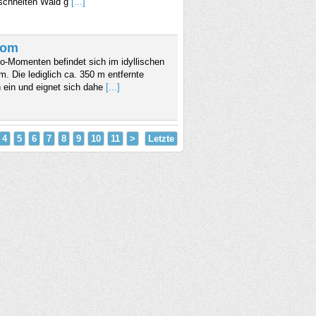
rschneiten Wald g
[...]
dom
-Momenten befindet sich im idyllischen
. Die lediglich ca. 350 m entfernte
 ein und eignet sich dahe
[...]
4
5
6
7
8
9
10
11
>
Letzte