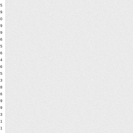
85
99
20
39
89
86
5
96
14
66
75
23
78
16
39
59
03
91
51