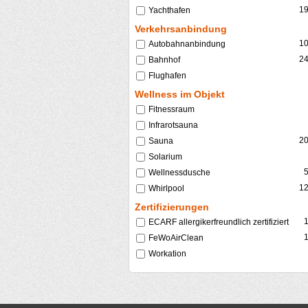
1
Yachthafen
Verkehrsanbindung
1
Autobahnanbindung
2
Bahnhof
Flughafen
Wellness im Objekt
Fitnessraum
Infrarotsauna
2
Sauna
Solarium
Wellnessdusche
1
Whirlpool
Zertifizierungen
ECARF allergikerfreundlich zertifiziert
FeWoAirClean
Workation