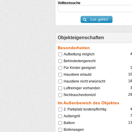
Volltextsuche
Objekteigenschaften
Besonderheiten
Aufbettung möglich
Behindertengerecht
Für Kinder geeignet
1
Haustiere erlaubt
1
Haustiere nicht erwünscht
Luftreiniger vorhanden
2
Nichtraucherdomizil
Im Außenbereich des Objektes
2. Parkplatz kostenpflichtig
Außengrill
1
Balkon
Bollerwagen