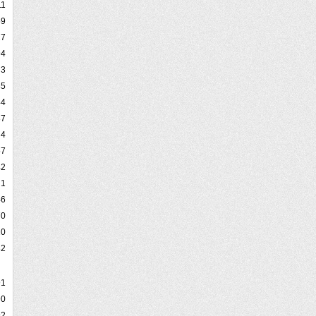
11
59
27
94
3
85
44
87
4
57
42
1
46
70
20
82
91
90
92