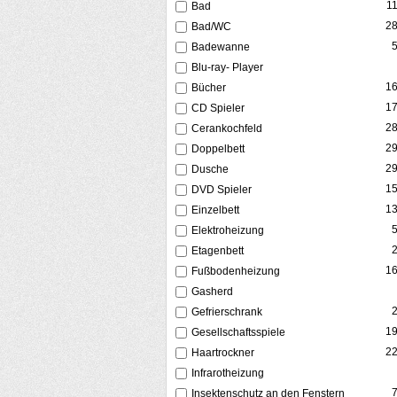
1
Bad
2
Bad/WC
Badewanne
Blu-ray- Player
1
Bücher
1
CD Spieler
2
Cerankochfeld
2
Doppelbett
2
Dusche
1
DVD Spieler
1
Einzelbett
Elektroheizung
Etagenbett
1
Fußbodenheizung
Gasherd
Gefrierschrank
1
Gesellschaftsspiele
2
Haartrockner
Infrarotheizung
Insektenschutz an den Fenstern