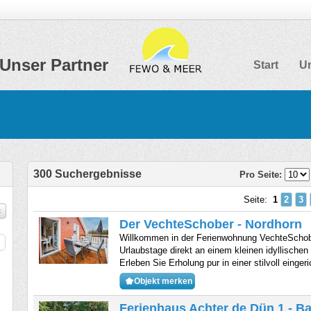
Unser Partner
Start
Un
300 Suchergebnisse
Pro Seite:
Seite:
1
2
3
Der VechteSchober - Nordhorn
Willkommen in der Ferienwohnung VechteSchobe
Urlaubstage direkt an einem kleinen idyllische
Erleben Sie Erholung pur in einer stilvoll einger
Objekt merken
Ferienhaus Achter de Dün 1 - B