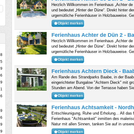
Herzlich Willkommen im Ferienhaus „Achter de D
und bedeutet „Hinter der Düne“. Direkt hinter d
urgemütliche Ferienhäuser in Holzbauweise. G
Objekt merken
Ferienhaus Achter de Dün 2 - B
Herzlich Willkommen im Ferienhaus „Achter de D
und bedeutet „Hinter der Düne“. Direkt hinter d
urgemütliche Ferienhäuser in Holzbauweise. G
48
Objekt merken
5
19
Ferienhaus Achtern Dieck - Baa
06
Am Rande des Strandparks Baabe, in der Baaber
eingerichteter Bungalow "Achtern Dieck" mit gro
89
Stunden am Abend. Von der Terrasse haben Si
31
Objekt merken
96
Ferienhaus Achtsamkeit - Nord
49
Entschleunigung, Ruhe und Erholung... All das
76
Ferienhaus "Achtsamkeit" inmitten des maleri
Natur mit allen Sinnen, tanken Sie auf in uns
39
9
Objekt merken