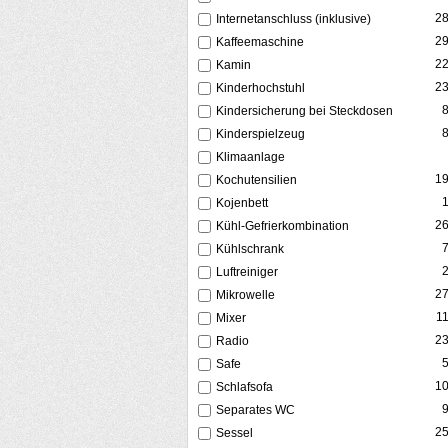
2
Internetanschluss (inklusive)
2
Kaffeemaschine
2
Kamin
2
Kinderhochstuhl
Kindersicherung bei Steckdosen
Kinderspielzeug
Klimaanlage
1
Kochutensilien
Kojenbett
2
Kühl-Gefrierkombination
Kühlschrank
Luftreiniger
2
Mikrowelle
1
Mixer
2
Radio
Safe
1
Schlafsofa
Separates WC
2
Sessel