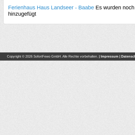
Ferienhaus Haus Landseer - Baabe
Es wurden noch 
hinzugefügt
Copyright © 2026 SofortFewo GmbH. Alle Rechte vorbehalten.
|
Impressum
|
Datensc