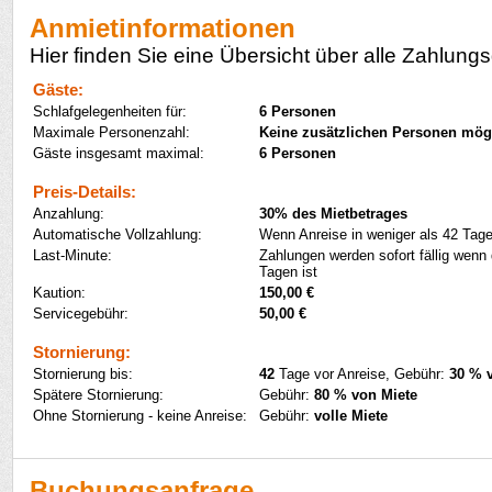
Anmietinformationen
Hier finden Sie eine Übersicht über alle Zahlungs
Gäste:
Schlafgelegenheiten für:
6 Personen
Maximale Personenzahl:
Keine zusätzlichen Personen mög
Gäste insgesamt maximal:
6 Personen
Preis-Details:
Anzahlung:
30% des Mietbetrages
Automatische Vollzahlung:
Wenn Anreise in weniger als 42 Tage
Last-Minute:
Zahlungen werden sofort fällig wenn 
Tagen ist
Kaution:
150,00 €
Servicegebühr:
50,00 €
Stornierung:
Stornierung bis:
42
Tage vor Anreise, Gebühr:
30 % 
Spätere Stornierung:
Gebühr:
80 % von Miete
Ohne Stornierung - keine Anreise:
Gebühr:
volle Miete
Buchungsanfrage