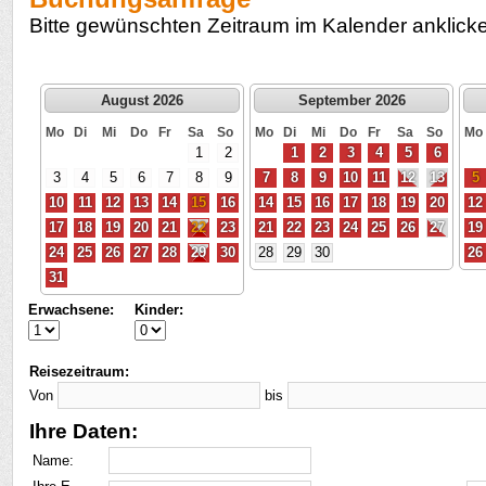
Bitte gewünschten Zeitraum im Kalender anklick
August 2026
September 2026
Mo
Di
Mi
Do
Fr
Sa
So
Mo
Di
Mi
Do
Fr
Sa
So
Mo
1
2
1
2
3
4
5
6
3
4
5
6
7
8
9
7
8
9
10
11
12
13
5
10
11
12
13
14
15
16
14
15
16
17
18
19
20
12
17
18
19
20
21
22
23
21
22
23
24
25
26
27
19
24
25
26
27
28
29
30
28
29
30
26
31
Erwachsene:
Kinder:
Reisezeitraum:
Von
bis
Ihre Daten:
Name: