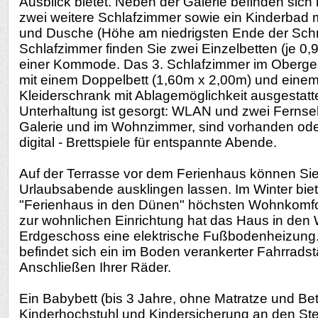
Ausblick bietet. Neben der Galerie befinden sic
zwei weitere Schlafzimmer sowie ein Kinderbad 
und Dusche (Höhe am niedrigsten Ende der Schr
Schlafzimmer finden Sie zwei Einzelbetten (je 0,
einer Kommode. Das 3. Schlafzimmer im Oberges
mit einem Doppelbett (1,60m x 2,00m) und einem
Kleiderschrank mit Ablagemöglichkeit ausgestatte
Unterhaltung ist gesorgt: WLAN und zwei Fernsehe
Galerie und im Wohnzimmer, sind vorhanden ode
digital - Brettspiele für entspannte Abende.
Auf der Terrasse vor dem Ferienhaus können Si
Urlaubsabende ausklingen lassen. Im Winter biet
"Ferienhaus in den Dünen" höchsten Wohnkomfor
zur wohnlichen Einrichtung hat das Haus in de
Erdgeschoss eine elektrische Fußbodenheizung
befindet sich ein im Boden verankerter Fahrrads
Anschließen Ihrer Räder.
Ein Babybett (bis 3 Jahre, ohne Matratze und Bet
Kinderhochstuhl und Kindersicherung an den S