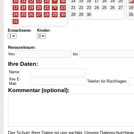
10
11
12
13
14
15
16
14
15
16
17
18
19
20
12
17
18
19
20
21
22
23
21
22
23
24
25
26
27
19
24
25
26
27
28
29
30
28
29
30
26
31
Erwachsene:
Kinder:
Reisezeitraum:
Von
bis
Ihre Daten:
Name:
Ihre E-
Telefon für Rückfragen:
Mail:
Kommentar (optional):
Der Schutz Ihrer Daten ist uns wichtig. Unsere Datenschutzhinw