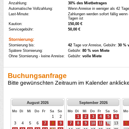
Anzahlung:
30% des Mietbetrages
Automatische Vollzahlung:
Wenn Anreise in weniger als 42 Tage
Last-Minute:
Zahlungen werden sofort fällig wenn 
Tagen ist
Kaution:
150,00 €
Servicegebühr:
50,00 €
Stornierung:
Stornierung bis:
42
Tage vor Anreise, Gebühr:
30 % 
Spätere Stornierung:
Gebühr:
80 % von Miete
Ohne Stornierung - keine Anreise:
Gebühr:
volle Miete
Buchungsanfrage
Bitte gewünschten Zeitraum im Kalender anklick
August 2026
September 2026
Mo
Di
Mi
Do
Fr
Sa
So
Mo
Di
Mi
Do
Fr
Sa
So
Mo
1
2
1
2
3
4
5
6
3
4
5
6
7
8
9
7
8
9
10
11
12
13
5