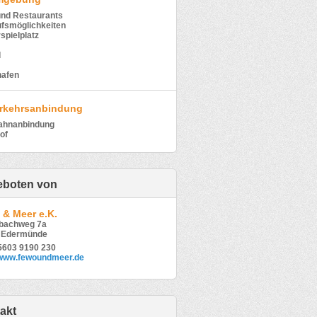
und Restaurants
ufsmöglichkeiten
spielplatz
d
hafen
rkehrsanbindung
ahnanbindung
of
boten von
& Meer e.K.
nbachweg 7a
 Edermünde
05603 9190 230
//www.fewoundmeer.de
akt