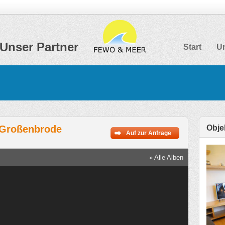
Unser Partner
Start
Un
 Großenbrode
Objek
Auf zur Anfrage
» Alle Alben
stseeblick Großenbrode