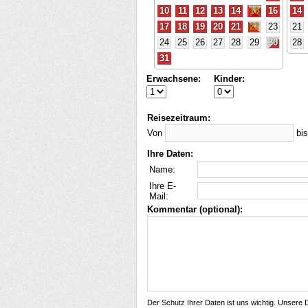
10
11
12
13
14
15
16
14
17
18
19
20
21
22
23
21
24
25
26
27
28
29
30
28
31
Erwachsene:
Kinder:
Reisezeitraum:
Von
bi
Ihre Daten:
Name:
Ihre E-
Mail:
Kommentar (optional):
Der Schutz Ihrer Daten ist uns wichtig. Unsere