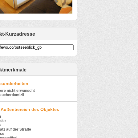
kt-Kurzadresse
ktmerkmale
sonderheiten
ere nicht erwünscht
aucherdomizil
 Außenbereich des Objektes
n
äder
n
atz auf der Straße
sse