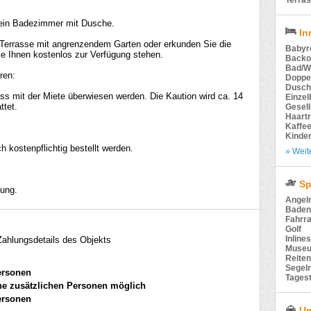
Terra
 ein Badezimmer mit Dusche.
In
 Terrasse mit angrenzendem Garten oder erkunden Sie die
Babyre
e Ihnen kostenlos zur Verfügung stehen.
Backo
Bad/
ren:
Doppe
Dusch
uss mit der Miete überwiesen werden. Die Kaution wird ca. 14
Einzel
ttet.
Gesell
Haart
Kaffe
Kinde
kostenpflichtig bestellt werden.
» Weit
Sp
gung.
Angel
Baden
Fahrra
Golf
Inline
 Zahlungsdetails des Objekts
Muse
Reiten
Segel
ersonen
Tages
ne zusätzlichen Personen möglich
ersonen
Um