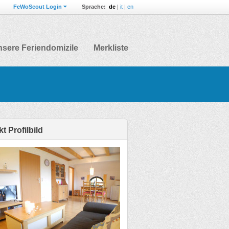
FeWoScout Login
Sprache:
de
|
it
|
en
sere Feriendomizile
Merkliste
t Profilbild