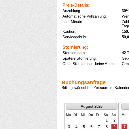
Preis-Details:
Anzahlung:
30%
Automatische Vollzahlung:
Wenn
Last-Minute:
Zahl
Tage
Kaution:
150,
Servicegebühr:
50,0
Stornierung:
Stornierung bis:
42
T
Spätere Stornierung:
Geb
Ohne Stornierung - keine Anreise:
Geb
Buchungsanfrage
Bitte gewünschten Zeitraum im Kalender
August 2026
Mo
Di
Mi
Do
Fr
Sa
So
Mo
1
2
3
4
5
6
7
8
9
7