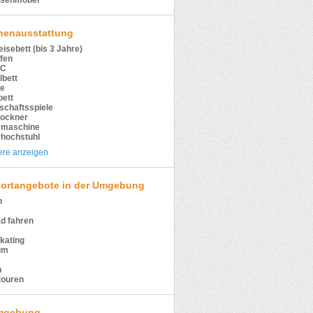
ssenmöbel
nenausstattung
isebett (bis 3 Jahre)
fen
WC
lbett
e
bett
schaftsspiele
rockner
emaschine
rhochstuhl
ere anzeigen
ortangebote in der Umgebung
n
d fahren
skating
um
n
touren
gebung