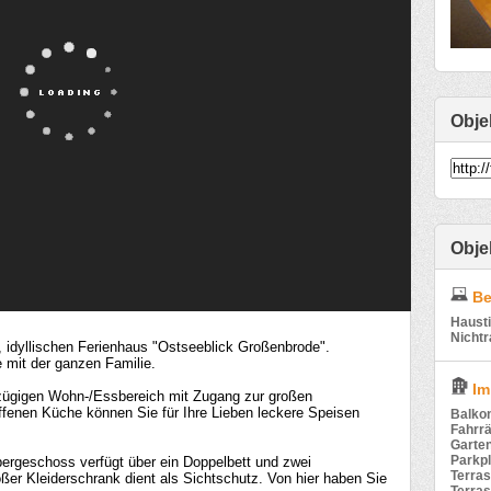
Obje
Obje
Be
Hausti
Nichtr
, idyllischen Ferienhaus "Ostseeblick Großenbrode".
 mit der ganzen Familie.
Im
ßzügigen Wohn-/Essbereich mit Zugang zur großen
ffenen Küche können Sie für Ihre Lieben leckere Speisen
Balko
Fahrr
Garte
Parkpl
ergeschoss verfügt über ein Doppelbett und zwei
Terra
oßer Kleiderschrank dient als Sichtschutz. Von hier haben Sie