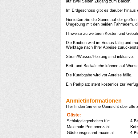
auf zwei Seiten Zugang zum Balkon.
Im Erdgeschoss gibt es darüber hinaus
Genießen Sie die Sonne auf der großen
Umgebung mit den beiden Fahrrädern, di
Hinweise zu weiteren Kosten und Gebüh
Die Kaution wird im Voraus fällig und m
Werktage nach Ihrer Abreise zurückersta
Strom/Wasser/Heizung sind inklusive.
Bett- und Badwäsche können auf Wunsch 
Die Kurabgabe wird vor Anreise fällig.
Ein Parkplatz steht kostenlos zur Verfü
Anmietinformationen
Hier finden Sie eine Übersicht über alle
Gäste:
Schlafgelegenheiten für:
4 P
Maximale Personenzahl:
Kei
Gäste insgesamt maximal:
4 P