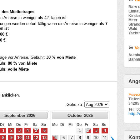
Bars 
Einka
 des Mietbetrages
Kinder
 Anreise in weniger als 42 Tagen ist
Meer
ungen werden sofort fällig wenn die Anreise in weniger als
7
Stran
n ist
Wald
Yacht
00 €
0 €
Ve
Autob
age vor Anreise, Gebühr:
30 % von Miete
Bahnh
ühr:
80 % von Miete
ühr:
volle Miete
Ange
Fewo 
 anklicken.
Tiefe
34295
Gehe zu:
Tel.: 
http:
September 2026
October 2026
Di
Mi
Do
Fr
Sa
So
Mo
Di
Mi
Do
Fr
Sa
So
1
2
3
4
5
6
1
2
3
4
Kont
8
9
10
11
12
13
5
6
7
8
9
10
11