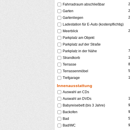
Fahrradraum abschließbar
Garten
Gartenliegen
Ladestation für E-Auto (kostenpflichtig)
Meerblick
Parkplatz am Objekt
Parkplatz auf der Straße
Parkplatz in der Nähe
Strandkorb
Terrasse
Terrassenmöbel
Tiefgarage
Innenausstattung
Auswahl an CDs
Auswahl an DVDs
Babyreisebett (bis 3 Jahre)
Backofen
Bad
Bad/WC