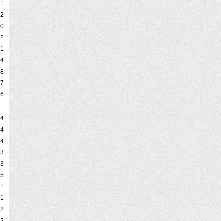
81
32
20
32
61
84
78
47
46
94
94
94
23
93
25
81
91
2
92