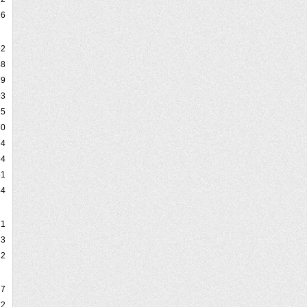
26
92
88
79
93
15
20
4
94
81
84
1
73
2
7
72