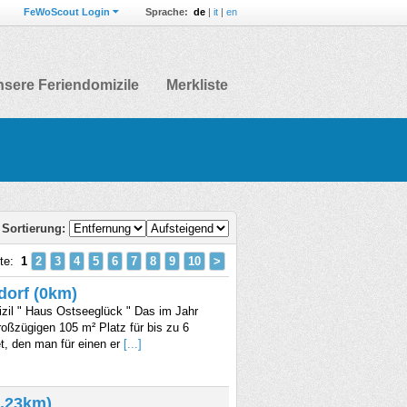
FeWoScout Login
Sprache:
de
|
it
|
en
sere Feriendomizile
Merkliste
Sortierung:
ite:
1
2
3
4
5
6
7
8
9
10
>
dorf (0km)
zil " Haus Ostseeglück " Das im Jahr
roßzügigen 105 m² Platz für bis zu 6
t, den man für einen er
[...]
0.23km)