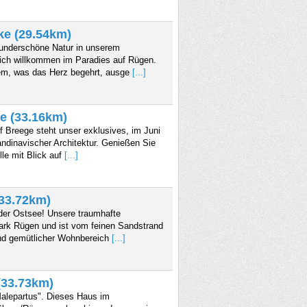
ke (29.54km)
underschöne Natur in unserem
lich willkommen im Paradies auf Rügen.
lem, was das Herz begehrt, ausge
[...]
e (33.16km)
 Breege steht unser exklusives, im Juni
ndinavischer Architektur. Genießen Sie
lle mit Blick auf
[...]
(33.72km)
der Ostsee! Unsere traumhafte
park Rügen und ist vom feinen Sandstrand
und gemütlicher Wohnbereich
[...]
(33.73km)
alepartus". Dieses Haus im