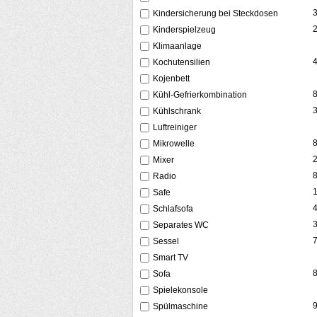
Kindersicherung bei Steckdosen
Kinderspielzeug
Klimaanlage
Kochutensilien
Kojenbett
Kühl-Gefrierkombination
Kühlschrank
Luftreiniger
Mikrowelle
Mixer
Radio
Safe
Schlafsofa
Separates WC
Sessel
Smart TV
Sofa
Spielekonsole
Spülmaschine