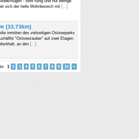
Glowe/Rügen - sehr ruhig und nur wenige
t sich der helle Wohnbereich mit
[...]
e (33.73km)
lie inmitten des vielseitigen Ostseeparks
ushälfte "Ostseezauber" auf zwei Etagen
ufenthalt, an den
[...]
ite:
1
2
3
4
5
6
7
8
9
10
>