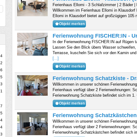
Ferienhaus Ellomi - 3 Schlafzimmer | 2 Bäder | 
Willkommen im Ferienhaus Ellomi in Klausdorf
Ellomi in Klausdorf bietet auf großzügigen 105 
Objekt merken
Ferienwohnung FISCHER:IN - U
In der Ferienwohnung FISCHER:IN auf Rügen ta
Lassen Sie den Blick übers Wasser schweifen,
Terrasse, kuscheln Sie sich vor den Kamin un
14
[...]
2
Objekt merken
46
45
Ferienwohnung Schatzkiste - Dr
Willkommen in unserer schönen Ferienwohnung
13
Ferienhaus verfügt über 2 Ferienwohnungen: S
91
Ferienwohnung Schatzkiste befindet sich im 
Objekt merken
47
35
Ferienwohnung Schatzkästchen 
34
Willkommen in unserer schönen Ferienwohnung
Ferienhaus verfügt über 2 Ferienwohnungen: S
4
Ferienwohnung Schatzkästchen befindet sich 
3