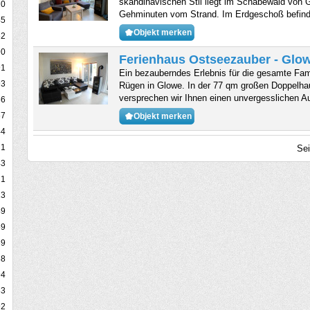
skandinavischen Stil liegt im Schabewald von 
20
Gehminuten vom Strand. Im Erdgeschoß befinde
45
Objekt merken
62
90
Ferienhaus Ostseezauber - Glow
91
Ein bezauberndes Erlebnis für die gesamte Fami
93
Rügen in Glowe. In der 77 qm großen Doppelha
versprechen wir Ihnen einen unvergesslichen A
66
67
Objekt merken
44
1
Se
43
1
13
49
59
39
88
94
83
92