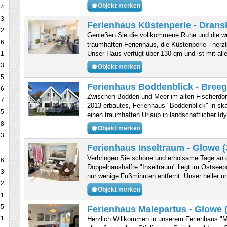
Objekt merken
24
23
Ferienhaus Küstenperle - Drans
22
Genießen Sie die vollkommene Ruhe und die w
6
traumhaften Ferienhaus, die Küstenperle - herz
Unser Haus verfügt über 130 qm und ist mit al
21
3
Objekt merken
5
Ferienhaus Boddenblick - Breeg
76
Zwischen Bodden und Meer im alten Fischerdorf
17
2013 erbautes, Ferienhaus "Boddenblick" in ska
85
einen traumhaften Urlaub in landschaftlicher Idy
58
Objekt merken
13
Ferienhaus Inseltraum - Glowe 
Verbringen Sie schöne und erholsame Tage an 
6
Doppelhaushälfte "Inseltraum" liegt im Ostsee
13
nur wenige Fußminuten entfernt. Unser heller 
92
Objekt merken
91
55
Ferienhaus Malepartus - Glowe 
91
Herzlich Willkommen in unserem Ferienhaus "M