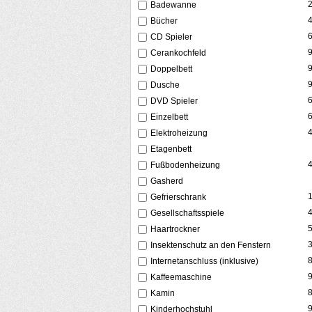
Badewanne
Bücher
CD Spieler
Cerankochfeld
Doppelbett
Dusche
DVD Spieler
Einzelbett
Elektroheizung
Etagenbett
Fußbodenheizung
Gasherd
Gefrierschrank
Gesellschaftsspiele
Haartrockner
Insektenschutz an den Fenstern
Internetanschluss (inklusive)
Kaffeemaschine
Kamin
Kinderhochstuhl