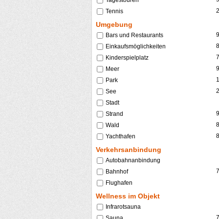
Tagestouren
Tennis
Umgebung
Bars und Restaurants
Einkaufsmöglichkeiten
Kinderspielplatz
Meer
Park
See
Stadt
Strand
Wald
Yachthafen
Verkehrsanbindung
Autobahnanbindung
Bahnhof
Flughafen
Wellness im Objekt
Infrarotsauna
Sauna