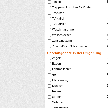
Toaster
Treppenschutzgitter für Kinder
Trockner
TV Kabel
TV Satellit
Waschmaschine
Wasserkocher
Zentralheizung
Zusatz-TV im Schlafzimmer
Sportangebote in der Umgebung
Angeln
Baden
Fahrrad fahren
Golf
Inlineskating
Museum
Reiten
Segeln
Skilaufen